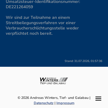
Umsatzsteuer-Identifikationsnummer:
DE221264059
Wir sind zur Teilnahme an einem
Streitbeilegungsverfahren vor einer
Verbraucherschlichtungsstelle weder
verpflichtet noch bereit.
Stand: 31.07.2026, 01:57:36
© 2026 Andreas Winters, Tief- und Galabau
|
Datenschutz
|
Impressum